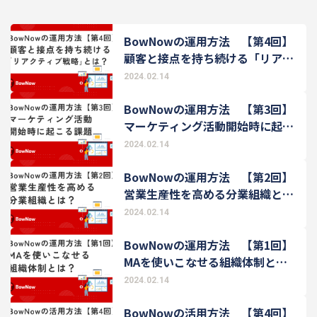
BowNowの運用方法 【第4回】
顧客と接点を持ち続ける「リアク
ティブ戦略」とは？
2024.02.14
BowNowの運用方法 【第3回】
マーケティング活動開始時に起こ
る課題
2024.02.14
BowNowの運用方法 【第2回】
営業生産性を高める分業組織と
は？
2024.02.14
BowNowの運用方法 【第1回】
MAを使いこなせる組織体制と
は？
2024.02.14
BowNowの活用方法 【第4回】