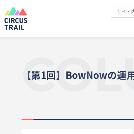
COL
【第1回】BowNowの