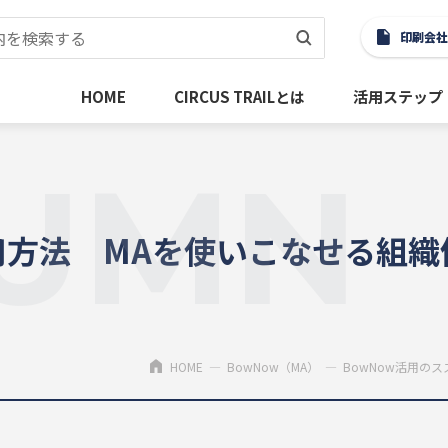
印刷会社
HOME
CIRCUS TRAILとは
活用ステップ
UMN
運用方法 MAを使いこなせる組
HOME
BowNow（MA）
BowNow活用のス