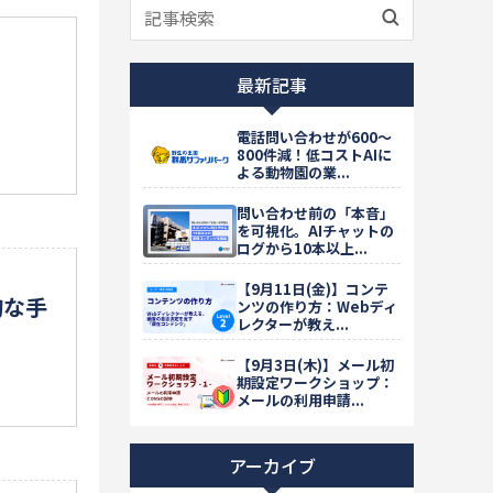
最新記事
電話問い合わせが600〜
800件減！低コストAIに
よる動物園の業...
問い合わせ前の「本音」
を可視化。AIチャットの
ログから10本以上...
【9月11日(金)】コンテ
的な手
ンツの作り方：Webディ
レクターが教え...
【9月3日(木)】メール初
期設定ワークショップ：
メールの利用申請...
アーカイブ