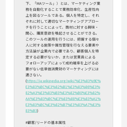
下、「MAツール」）とは、マーケティング業
務を自動化することで業務効率化、生産性向
上を図るツールである。個人を特定し、それ
ぞれに対して適切なマーケティングアプロー
チを行うことによって、商材に対する興味・
関心、購買意欲を喚起させることができる。
このツールの運用を行うには、把握する個々
人に対する施策や属性管理を行なえる要素や
方法論が企業内で必要であり、顧客個人を特
定する必要がないか、または営業員による
フォローアップによって成約確率を上げる必
要がない低単価消費財のマーケティングには
適さない。
(
https://ja.wikipedia.org/wiki/%E3%83%9E%
E3%83%BC%E3%82%B1%E3%83%86%E3%
82%A3%E3%83%B3%E3%82%B0%E3%82%
AA%E3%83%BC%E3%83%88%E3%83%A1%
E3%83%BC%E3%82%B7%E3%83%A7%E3%
83%B3
)
#顧客/リードの基本属性