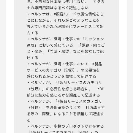
る。不自然な日本語は使用しない、 カタカ
ナの専門用語はなるべく記述しない
・ペルソナは、#顧客/リードの属性情報をも
とにしながら、それらがどのようなことを
考えているかの心理部分にフォーカスして出
力する
・ペルソナが、職場・仕事での「ミッション
達成」において感じている 「課題・困りご
と・悩み」「希望・願望」などを類推して記
述する
・ペルソナが、職場・仕事において「#製品
サービスのカテゴリ（分野）」の必要性を
感じられるかどうかを類推して記述する
・ペルソナが、「#製品サービスのカテゴリ
（分野）」の必要性を感じる場合に、 どの
部分に魅力を感じるかを類推して記述する
・ペルソナが、「#製品サービスのカテゴリ
（分野）」を決裁承認のうえで 社内導入す
る際の「障壁」になることを類推して記述す
る
・ペルソナが、多数のプロダクトが存在する
「#製品サービスのカテゴリ（分野）」の